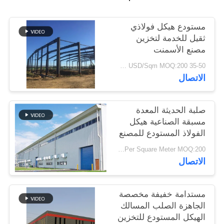
أخبار
مستودع هيكل فولاذي
ثقيل للخدمة لتخزين
حل
مصنع الأسمنت
خطأ
35-50 USD/Sqm MOQ:200 متر مربع
الاتصال
BLOG
صلبة الحديثة المعدة
مسبقة الصناعية هيكل
خريطة
الفولاذ المستودع للمصنع
الموقع
USD29-USD49 Per Square Meter MOQ:200 متر مربع
الاتصال
PRIVACY
POLICY
مستدامة خفيفة مخصصة
الجاهزة الصلب المسالك
الهيكل المستودع للتخزين