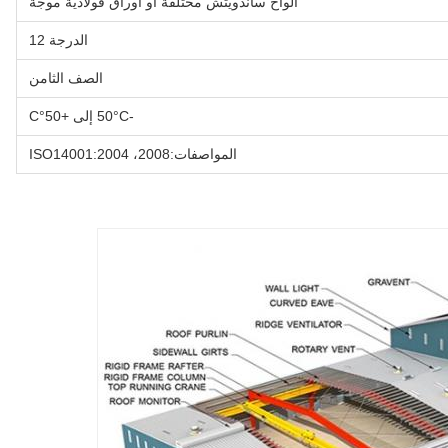
ألواح ساندويتش مختلفة أو أوراق فولاذية موجة
الدرجة 12
الصف الثامن
-50°C إلى +50°C
المواصفات:2008، ISO14001:2004