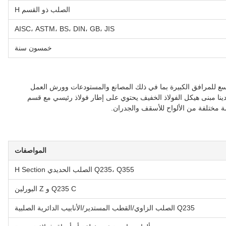
الصلب ذو القسم H
AISC، ASTM، BS، DIN، GB، JIS
خمسون سنة
سع للمرافق الكبيرة بما في ذلك المصانع والمستودعات وورش العمل
نا مبنى هيكل الفولاذ الخفيف يحتوي على إطار فولاذ رئيسي مع قسم
المواصفات
Q235، Q355 الصلب الحديدي H Section
Q235 C و Z البورلين
Q235 الصلب الزاوي/القطب المستدير/الأنابيب الدائرية الصلبية