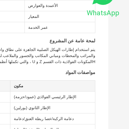
الأعمدة والعوارض
WhatsApp
المعيار
عمر الخدمة
لمحة عامة عن المشروع
يتم استخدام إطارات الهيكل الصلبية الجاهزة على نطاق وا
والمرائب والمحطات ومباني المكاتب والجسور والملاعب.لدي
Hالمكونات الفولاذية ذات القسم Z و U ، والتي تكملها أنظمة مختلفة من الألواح للأسقف والجدران.
مواصفات المواد
مكون
الإطار الرئيسي الفولاذي (عمود/حزمة)
الإطار الثانوي (بورلين)
دعامة الركبة/عصا ربطة العنق/دعامة