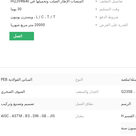
تفاصيل التغليف:
المنصات الإطار الصلب وتحميلها في 40&#39;HQ
وقت التسليم:
30 يوما
شروط الدفع:
L / C ، T / T ، ويسترن يونيون
القدرة على العرض:
20000 متر مربع شهريا
اتصل
لة/ملعبه
النوع:
المباني الفولاذية PEB
Q235B ،
الجدار والسقف:
الصوف الصخري
الرسم
نطاق العمل:
تصميم وتصنيع وتركيب
 القسم H
معيار:
AISC ، ASTM ، BS ، DIN ، GB ، JIS
سون سنة