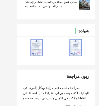
مباني شقق حديثة من الصلب الإنشائي إسكان
مسبق الصنع متين للحياة الحضرية
شهادة
زبون مراجعة
بصراحة ، لست على دراية بهيكل الفولاذ في
البداية ، لكنهم يقدمون لي اقتراحًا مثاليًا لمساعدتي
في إكمال مشروعي ، وظيفة جيدة ، Ruly steel
—— مايك غويوجيو