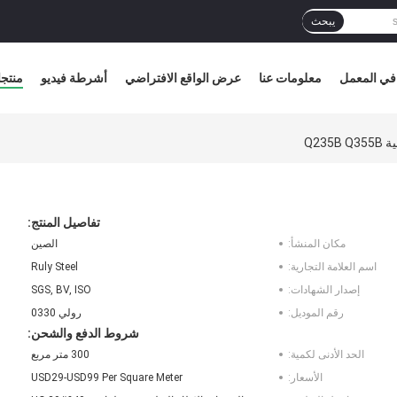
يبحث
في المعمل
معلومات عنا
عرض الواقع الافتراضي
أشرطة فيديو
منتج
Q23
تفاصيل المنتج:
مكان المنشأ:
الصين
اسم العلامة التجارية:
Ruly Steel
إصدار الشهادات:
SGS, BV, ISO
رقم الموديل:
رولي 0330
شروط الدفع والشحن:
الحد الأدنى لكمية:
300 متر مربع
الأسعار:
USD29-USD99 Per Square Meter