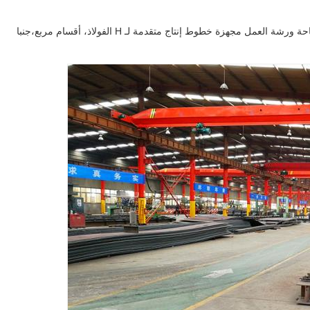
منشأة التصنيع لدينا 35،000m2 يشمل 20،000m2 من مساحة ورشة العمل مجهزة خطوط إنتاج متقدمة لـ H الفولاذ، أقسام مربع،جنبا