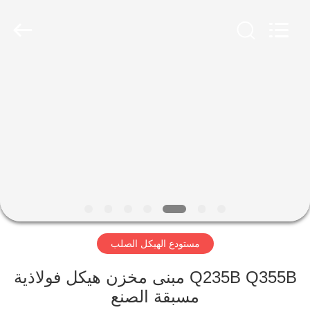
Qingdao
Ruly
Steel
Engineering
Co.,Ltd.
All
Rights
Reserved.
منزل،
بيت
منتجات
أشرطة
فيديو
مستودع الهيكل الصلب
عرض
الواقع
Q235B Q355B مبنى مخزن هيكل فولاذية
مسبقة الصنع
الافتراضي