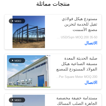
منتجات مماثلة
أخبار
مستودع هيكل فولاذي
حل
ثقيل للخدمة لتخزين
خطأ
مصنع الأسمنت
35-50 USD/Sqm MOQ:200 متر مربع
الاتصال
BLOG
SITEMAP
صلبة الحديثة المعدة
مسبقة الصناعية هيكل
الفولاذ المستودع للمصنع
PRIVACY
USD29-USD49 Per Square Meter MOQ:200 متر مربع
POLICY
الاتصال
مستدامة خفيفة مخصصة
الجاهزة الصلب المسالك