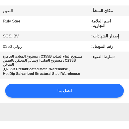
مكان المنشأ:
الصين
معلومات
اسم العلامة
Ruly Steel
عنا
التجارية:
إصدار الشهادات:
SGS, BV
جولة
رقم الموديل:
رولي 0353
في
تسليط الضوء:
مستودع البناء الصلب Q355B ، مستودع المعادن الجاهزة
المعمل
Q235B ، مستودع الصلب الإنشائي المجلفن بالغمس
الساخن
,
,
Q235B Prefabricated Metal Warehouse
Hot Dip Galvanized Structural Steel Warehouse
مراقبة
الجودة
اتصل بنا!
اتصل
بنا