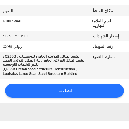
مكان المنشأ:
الصين
معلومات
اسم العلامة
Ruly Steel
عنا
التجارية:
إصدار الشهادات:
SGS, BV, ISO
جولة
رقم الموديل:
رولي 0398
في
تسليط الضوء:
تشييد الهياكل الفولاذية الجاهزة للوجستيات ، Q235B ،
المعمل
تشييد الهيكل الفولاذي الجاهز ، بناء الهيكل الفولاذي الممتد
الكبير للخدمات اللوجستية
,
,
Q235B Prefab Steel Structure Construction
Logistics Large Span Steel Structure Building
مراقبة
الجودة
اتصل بنا!
اتصل
بنا