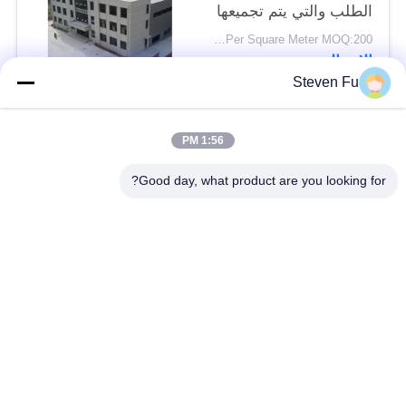
الطلب والتي يتم تجميعها
بسرعة للشركات الحديثة
USD29-USD99 Per Square Meter MOQ:200 متر مربع
الاتصال
Steven Fu
فئات شعبية
جميع
1:56 PM
Good day, what product are you looking for?
مستودع الهيكل الصلب
ورشة الهيكل الصلب
بناء الهيكل الصلب
تصنيع الهيكل الصلب
المباني الجاهزة الصلب
المباني الصلب PEB
الإطار
عوارض الفولاذ الهيكلي
حظيرة الهيكل الصلب