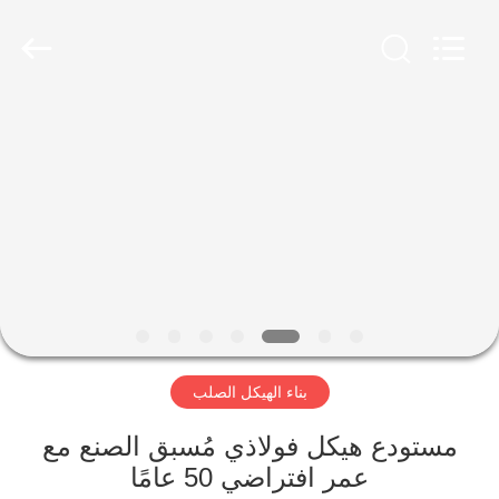
Qingdao
Ruly
Steel
Engineering
Co.,Ltd.
All
Rights
Reserved.
منزل،
بيت
منتجات
أشرطة
فيديو
بناء الهيكل الصلب
عرض
الواقع
مستودع هيكل فولاذي مُسبق الصنع مع
عمر افتراضي 50 عامًا
الافتراضي