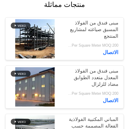
منتجات مماثلة
أخبار
مبنى فندق من الفولاذ
حل
المسبق صياغته لمشاريع
خطأ
المنتجع
USD19-USD39 Per Square Meter MOQ:200 متر مربع
الاتصال
BLOG
SITEMAP
مبنى فندق من الفولاذ
المعدل متعدد الطوابق
مضاد للزلزال
PRIVACY
USD29-USD49 Per Square Meter MOQ:200 متر مربع
POLICY
الاتصال
المباني المكتبية الفولاذية
الفعالة المصممة حسب