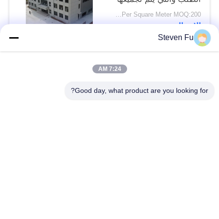
بسرعة للشركات الحديثة
USD29-USD99 Per Square Meter MOQ:200 متر مربع
الاتصال
Steven Fu
فئات شعبية
جميع
7:24 AM
Good day, what product are you looking for?
مستودع الهيكل الصلب
ورشة الهيكل الصلب
بناء الهيكل الصلب
تصنيع الهيكل الصلب
المباني الجاهزة الصلب
المباني الصلب PEB
الإطار
عوارض الفولاذ الهيكلي
حظيرة الهيكل الصلب