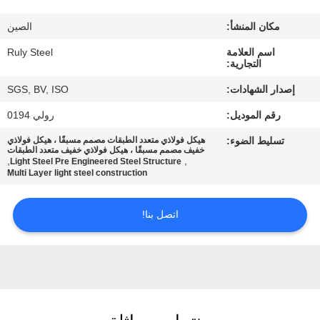
مكان المنشأ:
الصين
معلومات
اسم العلامة
Ruly Steel
عنا
التجارية:
إصدار الشهادات:
SGS, BV, ISO
جولة
رقم الموديل:
رولي 0194
في
تسليط الضوء:
هيكل فولاذي متعدد الطبقات مصمم مسبقًا ، هيكل فولاذي
المعمل
خفيف مصمم مسبقًا ، هيكل فولاذي خفيف متعدد الطبقات
,
,
Light Steel Pre Engineered Steel Structure
Multi Layer light steel construction
مراقبة
اتصل بنا!
الجودة
اتصل
بنا