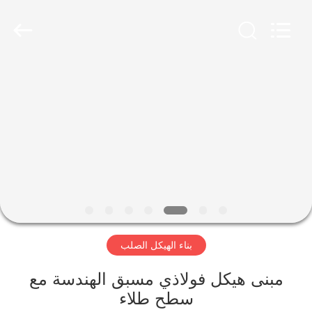
Qingdao
Ruly
Steel
Engineering
Co.,Ltd.
All
Rights
Reserved.
منزل،
بيت
منتجات
أشرطة
فيديو
بناء الهيكل الصلب
عرض
الواقع
مبنى هيكل فولاذي مسبق الهندسة مع
سطح طلاء
الافتراضي