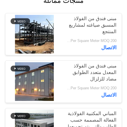
منتجات مماثلة
أخبار
مبنى فندق من الفولاذ
حل
المسبق صياغته لمشاريع
المنتجع
خطأ
USD19-USD39 Per Square Meter MOQ:200 متر مربع
الاتصال
BLOG
مبنى فندق من الفولاذ
SITEMAP
المعدل متعدد الطوابق
مضاد للزلزال
PRIVACY
USD29-USD49 Per Square Meter MOQ:200 متر مربع
الاتصال
POLICY
المباني المكتبية الفولاذية
الفعالة المصممة حسب
الطلب والتي يتم تجميعها