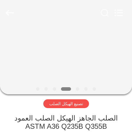
Qingdao
Ruly
Steel
Engineering
Co.,Ltd.
All
Rights
Reserved.
منزل،
بيت
منتجات
أشرطة
فيديو
تصنيع الهيكل الصلب
عرض
الواقع
الصلب الجاهز الهيكل الصلب العمود
ASTM A36 Q235B Q355B
الافتراضي