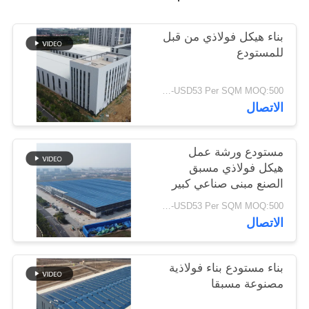
أخبار
بناء هيكل فولاذي من قبل
للمستودع
حل
خطأ
USD29-USD53 Per SQM MOQ:500 متر مربع
الاتصال
BLOG
مستودع ورشة عمل
هيكل فولاذي مسبق
خريطة
الصنع مبنى صناعي كبير
الموقع
الامتداد
USD29-USD53 Per SQM MOQ:500 متر مربع
الاتصال
PRIVACY
POLICY
بناء مستودع بناء فولاذية
مصنوعة مسبقا