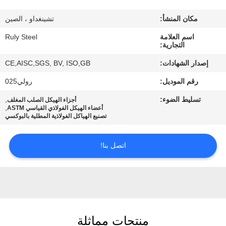
مكان المنشأ:
تشينغداو ، الصين
معلومات
اسم العلامة
Ruly Steel
عنا
التجارية:
إصدار الشهادات:
CE,AISC,SGS, BV, ISO,GB
جولة
رقم الموديل:
رولي025
في
تسليط الضوء:
,
أجزاء الهيكل الصلب المغلف
المعمل
,
أعضاء الهيكل الفولاذي القياسي ASTM
تصنيع الهياكل الفولاذية المطلية بالبوكسي
مراقبة
اتصل بنا!
الجودة
اتصل
بنا
منتجات مماثلة