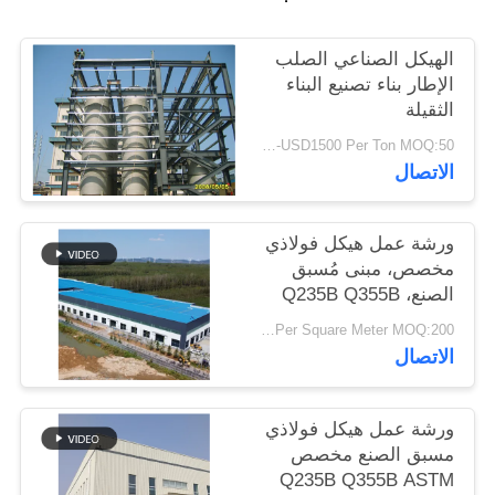
أخبار
الهيكل الصناعي الصلب
الإطار بناء تصنيع البناء
حل
الثقيلة
خطأ
USD900-USD1500 Per Ton MOQ:50 طن
الاتصال
BLOG
ورشة عمل هيكل فولاذي
مخصص، مبنى مُسبق
خريطة
الصنع، Q235B Q355B
الموقع
USD25-USD45 Per Square Meter MOQ:200 مترا مربعا
الاتصال
PRIVACY
POLICY
ورشة عمل هيكل فولاذي
مسبق الصنع مخصص
Q235B Q355B ASTM