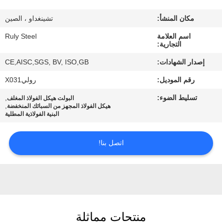
مكان المنشأ:
تشينغداو ، الصين
معلومات
اسم العلامة
Ruly Steel
عنا
التجارية:
إصدار الشهادات:
CE,AISC,SGS, BV, ISO,GB
جولة
رقم الموديل:
روليX031
في
تسليط الضوء:
,
البولت هيكل الفولاذ المغلف
المعمل
,
هيكل الفولاذ المجهز من السبائك المنخفضة
البنية الفولاذية المطلية
مراقبة
اتصل بنا!
الجودة
اتصل
بنا
منتجات مماثلة