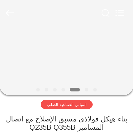
Qingdao
Ruly
Steel
Engineering
Co.,Ltd.
All
Rights
Reserved.
منزل،
بيت
منتجات
أشرطة
فيديو
المباني الصناعية الصلب
عرض
الواقع
بناء هيكل فولاذي مسبق الإصلاح مع اتصال
المسامير Q235B Q355B
الافتراضي