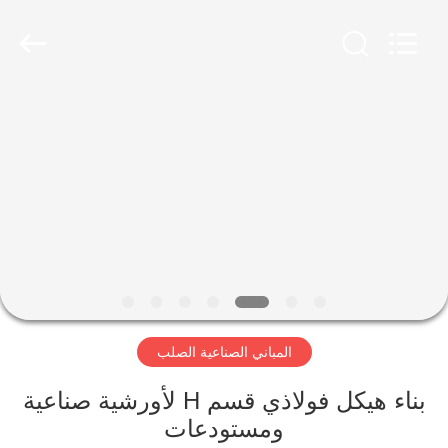
Qingdao
Ruly
Steel
Engineering
Co.,Ltd.
All
Rights
Reserved.
منزل،
بيت
منتجات
أشرطة
فيديو
المباني الصناعية الصلب
عرض
الواقع
بناء هيكل فولاذي قسم H لأورشية صناعية
ومستودعات
الافتراضي