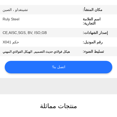
مكان المنشأ:
تشينغداو ، الصين
معلومات
اسم العلامة
Ruly Steel
عنا
التجارية:
إصدار الشهادات:
CE,AISC,SGS, BV, ISO,GB
جولة
رقم الموديل:
حكم X041
في
تسليط الضوء:
,
هيكل فولاذي حديث التصميم
الهيكل الفولاذي المهني
المعمل
اتصل بنا!
مراقبة
الجودة
اتصل
منتجات مماثلة
بنا