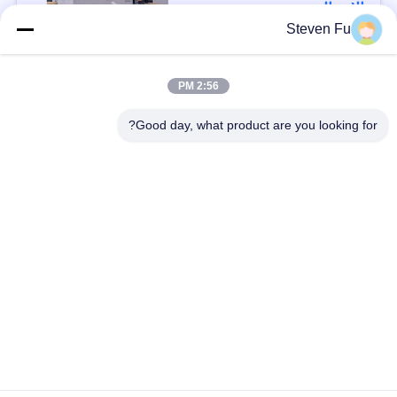
الاتصال
Steven Fu
فئات شعبية
جميع
2:56 PM
Good day, what product are you looking for?
مستودع الهيكل الصلب
ورشة الهيكل الصلب
بناء الهيكل الصلب
تصنيع الهيكل الصلب
المباني الجاهزة الصلب
المباني الصلب PEB
الإطار
عوارض الفولاذ الهيكلي
حظيرة الهيكل الصلب