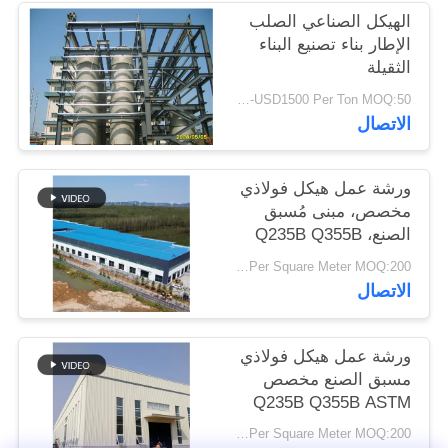
أخبار
الهيكل الصناعي الصلب
الإطار بناء تصنيع البناء
الثقيلة
حل
USD900-USD1500 Per Ton MOQ:50 طن
خطأ
الاتصال
BLOG
ورشة عمل هيكل فولاذي
مخصص، مبنى مُسبق
الصنع، Q235B Q355B
خريطة
USD25-USD45 Per Square Meter MOQ:200 مترا مربعا
الموقع
الاتصال
PRIVACY
ورشة عمل هيكل فولاذي
POLICY
مسبق الصنع مخصص
Q235B Q355B ASTM
A36
USD25-USD45 Per Square Meter MOQ:200 مترا مربعا