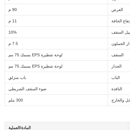
العرض
90 م
تفاع الحافة
11 م
يل السقف
10%
ار الجملون
7.5 م
السقف
لوحة شطيرة EPS بسمك 75 مم
الجدار
لوحة شطيرة EPS بسمك 75 مم
الباب
باب منزلق
النافذة
ضوء السقف الشريطي
خل والخارج
300 ملم
المادة/العملية