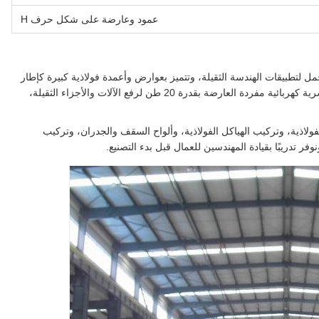
عمود وعارضة على شكل حرف H
ل لتطبيقات الهندسة الثقيلة، وتتميز بعوارض وأعمدة فولاذية كبيرة كإطار
عمل هيكلي رئيسي. تتضمن ورشة العمل ست رافعات جسرية كهربائية مفردة العارضة بقدرة 20 طن لرفع الآلات والأجزاء الثقيلة،
ولاذية، وتركيب الهياكل الفولاذية، وألواح السقف والجدران، وتركيب
 تدريبًا بقيادة المهندسين للعمال قبل بدء التصنيع.