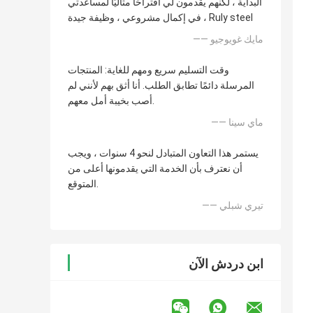
البداية ، لكنهم يقدمون لي اقتراحًا مثاليًا لمساعدتي
في إكمال مشروعي ، وظيفة جيدة ، Ruly steel
—— مايك غويوجيو
وقت التسليم سريع ومهم للغاية: المنتجات
المرسلة دائمًا تطابق الطلب. أنا أثق بهم لأنني لم
أصب بخيبة أمل معهم.
—— ماي سينا
يستمر هذا التعاون المتبادل لنحو 4 سنوات ، ويجب
أن نعترف بأن الخدمة التي يقدمونها أعلى من
المتوقع.
—— تيري شبلي
ابن دردش الآن