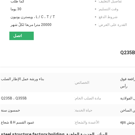
تفاصيل التغليف:
كما طلب
وقت التسليم:
30 يوما
شروط الدفع:
L / C ، T / T ، ويسترن يونيون
القدرة على العرض:
20000 مترا مربعا لكلّ شهر
اتصل
رافعة فوق
بناء ورشة عمل الإطار الصلب
الخصائص:
رأس
الفولاذية
مادة الصلب الخام:
Q235B ، Q355B
مس الساخن
حياة الخدمة:
خمسون سنة
تش eps
الأعمدة والشعاع:
عمود القسم H & شعاع
المباني الحديدية الجاهزة
steel structure factory building
,