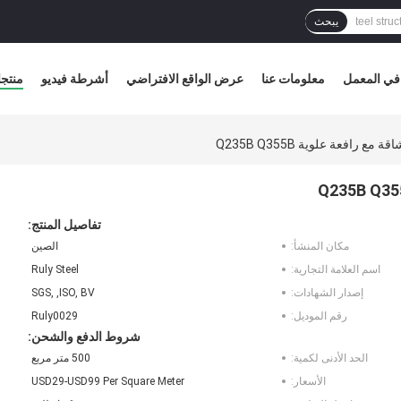
يبحث
في المعمل
معلومات عنا
عرض الواقع الافتراضي
أشرطة فيديو
منتج
 رافعة علوية Q235B Q355B
تفاصيل المنتج:
مكان المنشأ:
الصين
اسم العلامة التجارية:
Ruly Steel
إصدار الشهادات:
SGS, ,ISO, BV
رقم الموديل:
Ruly0029
شروط الدفع والشحن:
الحد الأدنى لكمية:
500 متر مربع
الأسعار:
USD29-USD99 Per Square Meter