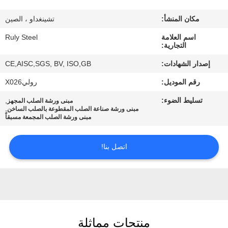
مكان المنشأ:
تشينغداو ، الصين
معلومات
اسم العلامة
Ruly Steel
عنا
التجارية:
إصدار الشهادات:
CE,AISC,SGS, BV, ISO,GB
جولة
رقم الموديل:
روليX026
في
تسليط الضوء:
,
مبنى ورشة الصلب المجهز
المعمل
,
مبنى ورشة صناعة الصلب المقطوعة بالصلب الساخن
مبنى ورشة الصلب المجمعة مسبقاً
مراقبة
اتصل بنا!
الجودة
اتصل
بنا
منتجات مماثلة