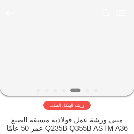
Qingdao
Ruly
Steel
Engineering
Co.,Ltd.
All
Rights
Reserved.
منزل،
بيت
منتجات
أشرطة
فيديو
ورشة الهيكل الصلب
عرض
الواقع
مبنى ورشة عمل فولاذية مسبقة الصنع
Q235B Q355B ASTM A36 عمر 50 عامًا
الافتراضي