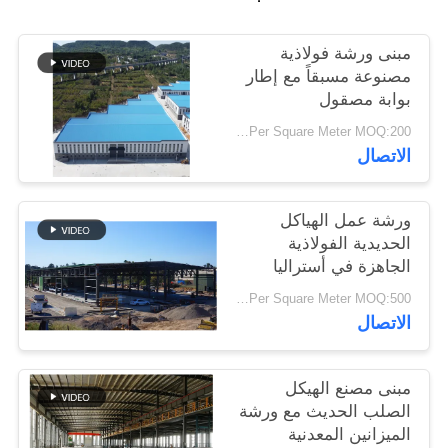
أخبار
مبنى ورشة فولاذية
مصنوعة مسبقاً مع إطار
حل
بوابة مصقول
خطأ
USD25-USD45 Per Square Meter MOQ:200 مترا مربعا
الاتصال
BLOG
ورشة عمل الهياكل
الحديدية الفولاذية
خريطة
الجاهزة في أستراليا
الموقع
USD29-USD99 Per Square Meter MOQ:500 متر مربع
الاتصال
PRIVACY
POLICY
مبنى مصنع الهيكل
الصلب الحديث مع ورشة
الميزانين المعدنية