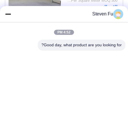
USD29-USD99 Per Square Meter MOQ:500 متر مربع
الاتصال
Steven Fu
فئات شعبية
جميع
4:52 PM
Good day, what product are you looking for?
مستودع الهيكل الصلب
ورشة الهيكل الصلب
بناء الهيكل الصلب
تصنيع الهيكل الصلب
المباني الجاهزة الصلب
المباني الصلب PEB
الإطار
عوارض الفولاذ الهيكلي
حظيرة الهيكل الصلب