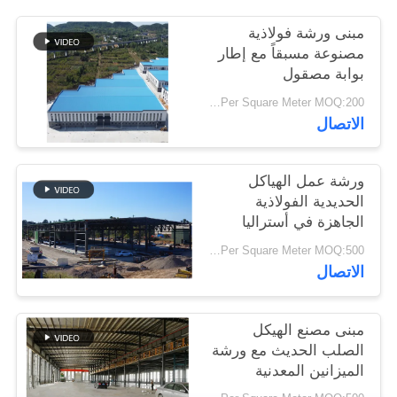
أخبار
مبنى ورشة فولاذية
مصنوعة مسبقاً مع إطار
بوابة مصقول
حل
USD25-USD45 Per Square Meter MOQ:200 مترا مربعا
خطأ
الاتصال
BLOG
ورشة عمل الهياكل
الحديدية الفولاذية
خريطة
الجاهزة في أستراليا
الموقع
USD29-USD99 Per Square Meter MOQ:500 متر مربع
الاتصال
PRIVACY
مبنى مصنع الهيكل
POLICY
الصلب الحديث مع ورشة
الميزانين المعدنية