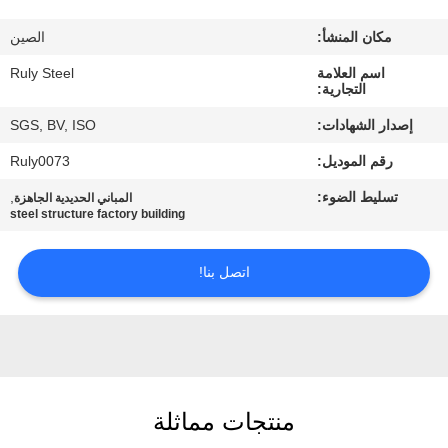
مكان المنشأ:
الصين
معلومات
اسم العلامة
Ruly Steel
عنا
التجارية:
إصدار الشهادات:
SGS, BV, ISO
جولة
رقم الموديل:
Ruly0073
في
تسليط الضوء:
,
المباني الحديدية الجاهزة
المعمل
steel structure factory building
مراقبة
اتصل بنا!
الجودة
اتصل
بنا
منتجات مماثلة