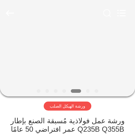
Qingdao
Ruly
Steel
Engineering
Co.,Ltd.
All
Rights
Reserved.
منزل،
بيت
منتجات
أشرطة
فيديو
ورشة الهيكل الصلب
عرض
الواقع
ورشة عمل فولاذية مُسبقة الصنع بإطار
Q235B Q355B عمر افتراضي 50 عامًا
الافتراضي