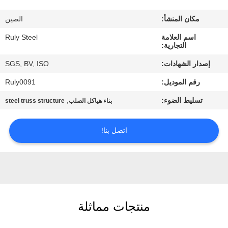
مكان المنشأ:
الصين
معلومات
اسم العلامة
Ruly Steel
عنا
التجارية:
إصدار الشهادات:
SGS, BV, ISO
جولة
رقم الموديل:
Ruly0091
في
تسليط الضوء:
,
بناء هياكل الصلب
steel truss structure
المعمل
اتصل بنا!
مراقبة
الجودة
اتصل
منتجات مماثلة
بنا