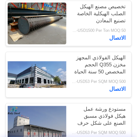
أخبار
تخصيص مصنع الهيكل
الصلب الهيكلية الخاصة
تصنيع المعادن
حل
USD900-USD1500 Per Ton MOQ:50 طن
خطأ
الاتصال
BLOG
الهيكل الفولاذي المجهز
مخزن Q355 الحجم
المخصص 50 سنة الحياة
SITEMAP
USD29-USD53 Per SQM MOQ:500 متر مربع
الاتصال
PRIVACY
POLICY
مستودع ورشة عمل
هيكل فولاذي مسبق
الصنع على شكل حرف
H، درجة Q355
USD29-USD53 Per SQM MOQ:500 متر مربع