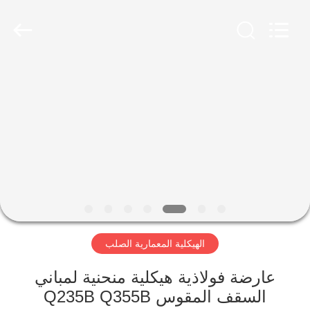
Qingdao
Ruly
Steel
Engineering
Co.,Ltd.
All
Rights
Reserved.
منزل،
بيت
منتجات
أشرطة
فيديو
الهيكلية المعمارية الصلب
عرض
الواقع
عارضة فولاذية هيكلية منحنية لمباني
السقف المقوس Q235B Q355B
الافتراضي