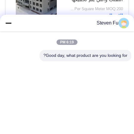
بسرعة للشركات الحديثة
USD29-USD99 Per Square Meter MOQ:200 متر مربع
الاتصال
Steven Fu
فئات شعبية
جميع
6:19 PM
Good day, what product are you looking for?
مستودع الهيكل الصلب
ورشة الهيكل الصلب
بناء الهيكل الصلب
تصنيع الهيكل الصلب
المباني الجاهزة الصلب
المباني الصلب PEB
الإطار
عوارض الفولاذ الهيكلي
حظيرة الهيكل الصلب