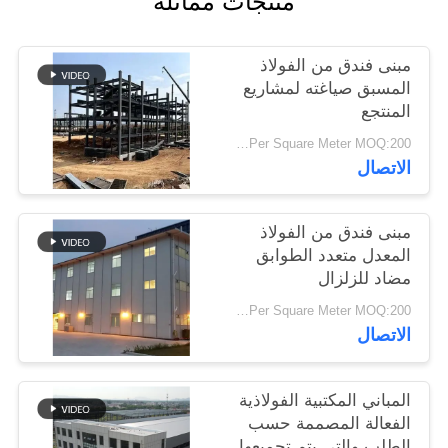
منتجات مماثلة
أخبار
مبنى فندق من الفولاذ
حل
المسبق صياغته لمشاريع
المنتجع
خطأ
USD19-USD39 Per Square Meter MOQ:200 متر مربع
الاتصال
BLOG
مبنى فندق من الفولاذ
خريطة
المعدل متعدد الطوابق
مضاد للزلزال
الموقع
USD29-USD49 Per Square Meter MOQ:200 متر مربع
الاتصال
PRIVACY
POLICY
المباني المكتبية الفولاذية
الفعالة المصممة حسب
الطلب والتي يتم تجميعها