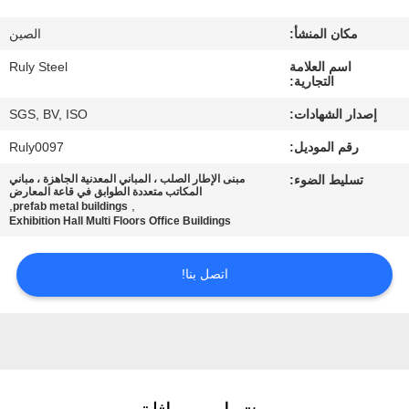
مكان المنشأ:
الصين
معلومات
اسم العلامة
Ruly Steel
عنا
التجارية:
إصدار الشهادات:
SGS, BV, ISO
جولة
رقم الموديل:
Ruly0097
في
تسليط الضوء:
مبنى الإطار الصلب ، المباني المعدنية الجاهزة ، مباني
المعمل
المكاتب متعددة الطوابق في قاعة المعارض
,
,
prefab metal buildings
Exhibition Hall Multi Floors Office Buildings
مراقبة
اتصل بنا!
الجودة
اتصل
بنا