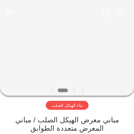
Qingdao
Ruly
Steel
Engineering
Co.,Ltd.
All
Rights
Reserved.
منزل،
بيت
منتجات
أشرطة
فيديو
بناء الهيكل الصلب
عرض
الواقع
مباني معرض الهيكل الصلب / مباني
المعرض متعددة الطوابق
الافتراضي