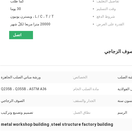
تفاصيل التغليف:
كما طلب
وقت التسليم:
30 يوما
شروط الدفع:
L / C ، T / T ، ويسترن يونيون
القدرة على العرض:
20000 مترا مربعا لكلّ شهر
اتصل
لصوف الزجاجي
رشة الصلب
الخصائص:
ورشة مباني الصلب الجاهزة
الفولاذية
مادة الصلب الخام:
Q235B ، Q355B ، ASTM A36
سون سنة
الجدار والسقف:
الصوف الزجاجي
الرسم
نطاق العمل:
تصميم وتصنيع وتركيب
metal workshop building
steel structure factory building
,