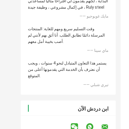
البداية ، لكنهم يقدمون لي اقتراحًا مثاليًا لمساعدتي
في إكمال مشروعي ، وظيفة جيدة ، Ruly steel
—— مايك غويوجيو
وقت التسليم سريع ومهم للغاية: المنتجات
المرسلة دائمًا تطابق الطلب. أنا أثق بهم لأنني لم
أصب بخيبة أمل معهم.
—— ماي سينا
يستمر هذا التعاون المتبادل لنحو 4 سنوات ، ويجب
أن نعترف بأن الخدمة التي يقدمونها أعلى من
المتوقع.
—— تيري شبلي
ابن دردش الآن