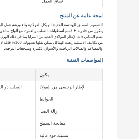
نطاق العمل
لمحة عامة عن المنتج
التصميم المسبق للهندسة الحديثة الهيكل الفولاذية بناء ورشة عمل الب
يتكون من حاذونة H-قسم أسطوانات الصلب والعمود، مع ألواح ساندويتش الصوف الزجاجي المستخدمة لعزل الجدران والسقف.
تقدم المباني ذات الإطار الفولاذي العديد من المزايا بما في ذلك الوزن
من تكاليف الاستث
والمطاعم والصالات الرياضية والأسواق الكبيرة ومنتجعات الترفيه.
المواصفات التقنية
مكون
الإطار الرئيسي من الفولاذ
الصلب ذو الق
الحوائط
إزالة الصدأ
معالجة السطح
مشبك قوة عالية