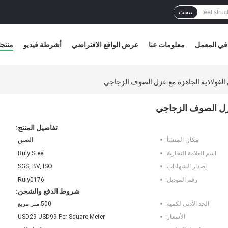
يبحث
في المعمل
معلومات عنا
عرض الواقع الافتراضي
أشرطة فيديو
منتج
الفولاذية الجاهزة مع عزل الصوف الزجاجي
عزل الصوف الزجاجي
تفاصيل المنتج:
مكان المنشأ:
الصين
اسم العلامة التجارية:
Ruly Steel
إصدار الشهادات:
SGS, BV, ISO
رقم الموديل:
Ruly0176
شروط الدفع والشحن:
الحد الأدنى لكمية:
500 متر مربع
الأسعار:
USD29-USD99 Per Square Meter