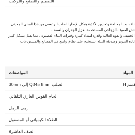
التصميم والتصنيع والتركيب
ناء بنيت لمعالجة وتخزين الأغذية.هيكل الإطار الصلب الرئيسي من هذا المبنى المعدني
 الخفيف والقوة العالية وقدرة امتداد كبيرة وفترات البناء القصيرة ، مما يقلل بشكل كبير
مار.هذه الهياكل يمكن نقلها بسهولة، 100% قابلة لإعادة التدوير وصديقة للبيئة. تستخدم على نطاق واسع في المصانع والمستودعات
المواد
المواصفات
سم H
الصلب Q345 8mm إلى 30mm
لحام القوس الغارق التلقائي
رمي الرمل
الطلاء الكيميائي أو المصقول
الصف العاشر9