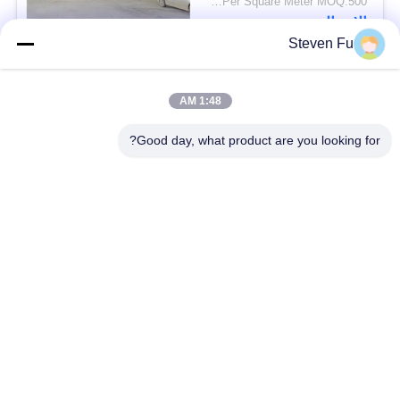
USD29-USD99 Per Square Meter MOQ:500 متر مربع
الاتصال
Steven Fu
فئات شعبية
جميع
1:48 AM
Good day, what product are you looking for?
مستودع الهيكل الصلب
ورشة الهيكل الصلب
بناء الهيكل الصلب
تصنيع الهيكل الصلب
المباني الجاهزة الصلب
المباني الصلب PEB
الإطار
عوارض الفولاذ الهيكلي
حظيرة الهيكل الصلب