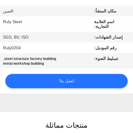
مكان المنشأ:
الصين
معلومات
اسم العلامة
Ruly Steel
عنا
التجارية:
إصدار الشهادات:
SGS, BV, ISO
جولة
رقم الموديل:
Ruly0204
في
تسليط الضوء:
,
steel structure factory building
المعمل
metal workshop building
مراقبة
اتصل بنا!
الجودة
اتصل
بنا
منتجات مماثلة