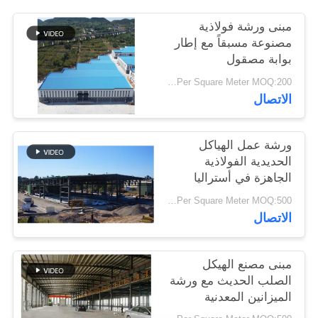
أخبار
مبنى ورشة فولاذية
مصنوعة مسبقاً مع إطار
بوابة مصقول
حل
USD25-USD45 Per Square Meter MOQ:200 مترا مربعا
خطأ
الاتصال
BLOG
ورشة عمل الهياكل
الحديدية الفولاذية
SITEMAP
الجاهزة في أستراليا
USD29-USD99 Per Square Meter MOQ:500 متر مربع
الاتصال
PRIVACY
POLICY
مبنى مصنع الهيكل
الصلب الحديث مع ورشة
الميزانين المعدنية