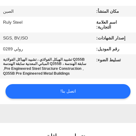
مكان المنشأ:
الصين
معلومات
اسم العلامة
Ruly Steel
عنا
التجارية:
إصدار الشهادات:
SGS, BV,ISO
جولة
رقم الموديل:
رولي 0289
في
تسليط الضوء:
Q355B تشييد الهيكل الفولاذي ، تشييد الهياكل الفولاذية
المعمل
سابقة الهندسة ، Q355B المباني المعدنية سابقة الهندسة
,
,
Pre Engineered Steel Structure Construction
Q355B Pre Engineered Metal Buildings
مراقبة
اتصل بنا!
الجودة
اتصل
بنا