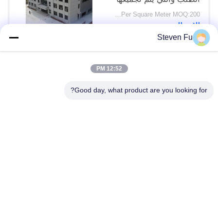
بسرعة للشركات الحديثة
USD29-USD99 Per Square Meter MOQ:200 متر مربع
الاتصال
Steven Fu
فئات شعبية
جميع
12:52 PM
Good day, what product are you looking for?
مستودع الهيكل الصلب
ورشة الهيكل الصلب
بناء الهيكل الصلب
تصنيع الهيكل الصلب
المباني الجاهزة الصلب
المباني الصلب PEB
الإطار
عوارض الفولاذ الهيكلي
حظيرة الهيكل الصلب