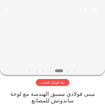
Qingdao
Ruly
Steel
Engineering
Co.,Ltd.
All
Rights
Reserved.
منزل،
بيت
منتجات
أشرطة
فيديو
بناء الهيكل الصلب
عرض
الواقع
مبنى فولاذي مسبق الهندسة مع لوحة
ساندوتش للمصانع
الافتراضي