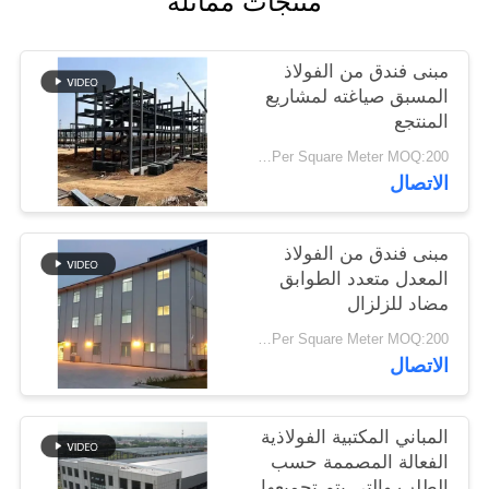
منتجات مماثلة
أخبار
مبنى فندق من الفولاذ
حل
المسبق صياغته لمشاريع
المنتجع
خطأ
USD19-USD39 Per Square Meter MOQ:200 متر مربع
الاتصال
BLOG
مبنى فندق من الفولاذ
خريطة
المعدل متعدد الطوابق
مضاد للزلزال
الموقع
USD29-USD49 Per Square Meter MOQ:200 متر مربع
الاتصال
PRIVACY
POLICY
المباني المكتبية الفولاذية
الفعالة المصممة حسب
الطلب والتي يتم تجميعها