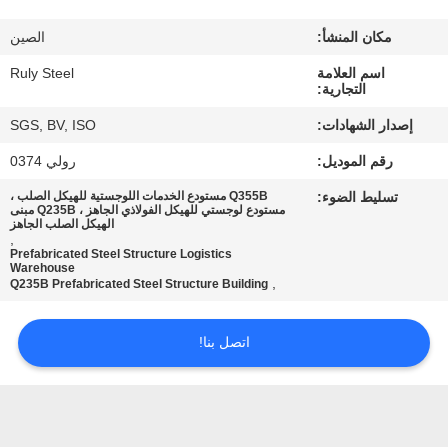
مكان المنشأ:
الصين
معلومات
اسم العلامة
Ruly Steel
عنا
التجارية:
إصدار الشهادات:
SGS, BV, ISO
جولة
رقم الموديل:
رولي 0374
في
تسليط الضوء:
Q355B مستودع الخدمات اللوجستية للهيكل الصلب ،
المعمل
مستودع لوجستي للهيكل الفولاذي الجاهز ، Q235B مبنى
الهيكل الصلب الجاهز
,
Prefabricated Steel Structure Logistics
Warehouse
مراقبة
,
Q235B Prefabricated Steel Structure Building
الجودة
اتصل بنا!
اتصل
بنا