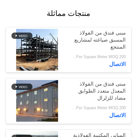
أخبار
منتجات مماثلة
حل
مبنى فندق من الفولاذ
خطأ
المسبق صياغته لمشاريع
المنتجع
BLOG
USD19-USD39 Per Square Meter MOQ:200 متر مربع
الاتصال
SITEMAP
مبنى فندق من الفولاذ
المعدل متعدد الطوابق
PRIVACY
مضاد للزلزال
POLICY
USD29-USD49 Per Square Meter MOQ:200 متر مربع
الاتصال
المباني المكتبية الفولاذية