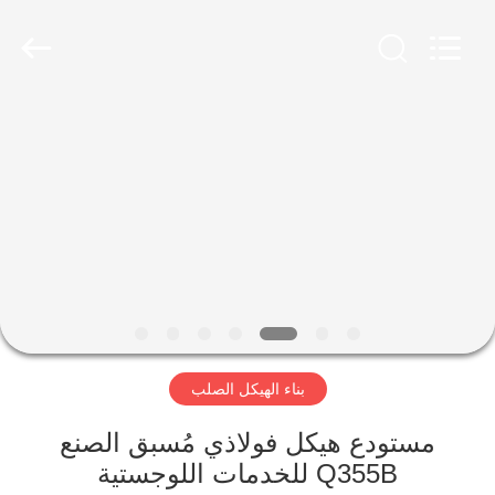
Qingdao
Ruly
Steel
Engineering
Co.,Ltd.
All
Rights
Reserved.
منزل،
بيت
منتجات
أشرطة
فيديو
بناء الهيكل الصلب
عرض
الواقع
مستودع هيكل فولاذي مُسبق الصنع
Q355B للخدمات اللوجستية
الافتراضي