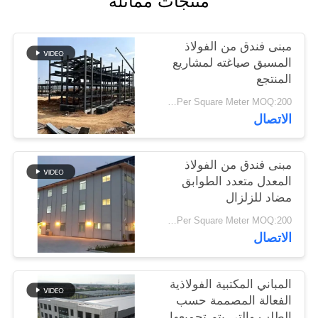
منتجات مماثلة
أخبار
مبنى فندق من الفولاذ
حل
المسبق صياغته لمشاريع
المنتجع
خطأ
USD19-USD39 Per Square Meter MOQ:200 متر مربع
الاتصال
BLOG
مبنى فندق من الفولاذ
SITEMAP
المعدل متعدد الطوابق
مضاد للزلزال
PRIVACY
USD29-USD49 Per Square Meter MOQ:200 متر مربع
الاتصال
POLICY
المباني المكتبية الفولاذية
الفعالة المصممة حسب
الطلب والتي يتم تجميعها