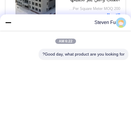
بسرعة للشركات الحديثة
USD29-USD99 Per Square Meter MOQ:200 متر مربع
الاتصال
Steven Fu
فئات شعبية
جميع
6:22 AM
Good day, what product are you looking for?
مستودع الهيكل الصلب
ورشة الهيكل الصلب
بناء الهيكل الصلب
تصنيع الهيكل الصلب
المباني الجاهزة الصلب
المباني الصلب PEB
الإطار
عوارض الفولاذ الهيكلي
حظيرة الهيكل الصلب