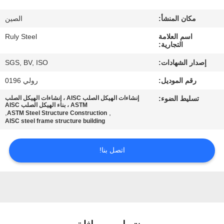
مكان المنشأ:
الصين
معلومات
اسم العلامة
Ruly Steel
عنا
التجارية:
إصدار الشهادات:
SGS, BV, ISO
جولة
رقم الموديل:
رولي 0196
في
تسليط الضوء:
إنشاءات الهيكل الصلب AISC ، إنشاءات الهيكل الصلب
المعمل
ASTM ، بناء الهيكل الصلب AISC
,
,
ASTM Steel Structure Construction
AISC steel frame structure building
مراقبة
اتصل بنا!
الجودة
اتصل
بنا