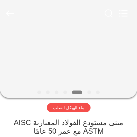
Qingdao
Ruly
Steel
Engineering
Co.,Ltd.
All
Rights
Reserved.
منزل،
بيت
منتجات
أشرطة
فيديو
بناء الهيكل الصلب
عرض
الواقع
مبنى مستودع الفولاذ المعيارية AISC
ASTM مع عمر 50 عامًا
الافتراضي