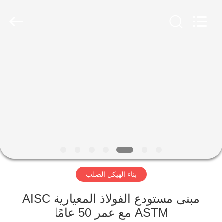
Qingdao
Ruly
Steel
Engineering
Co.,Ltd.
All
Rights
Reserved.
منزل،
بيت
منتجات
أشرطة
فيديو
بناء الهيكل الصلب
عرض
الواقع
مبنى مستودع الفولاذ المعيارية AISC
ASTM مع عمر 50 عامًا
الافتراضي