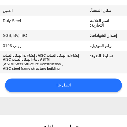
مكان المنشأ:
الصين
معلومات
اسم العلامة
Ruly Steel
عنا
التجارية:
إصدار الشهادات:
SGS, BV, ISO
جولة
رقم الموديل:
رولي 0196
في
تسليط الضوء:
إنشاءات الهيكل الصلب AISC ، إنشاءات الهيكل الصلب
المعمل
ASTM ، بناء الهيكل الصلب AISC
,
,
ASTM Steel Structure Construction
AISC steel frame structure building
مراقبة
اتصل بنا!
الجودة
اتصل
بنا