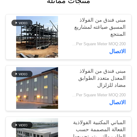
منتجات مماثلة
أخبار
مبنى فندق من الفولاذ
حل
المسبق صياغته لمشاريع
المنتجع
خطأ
USD19-USD39 Per Square Meter MOQ:200 متر مربع
الاتصال
BLOG
مبنى فندق من الفولاذ
SITEMAP
المعدل متعدد الطوابق
مضاد للزلزال
PRIVACY
USD29-USD49 Per Square Meter MOQ:200 متر مربع
الاتصال
POLICY
المباني المكتبية الفولاذية
الفعالة المصممة حسب
الطلب والتي يتم تجميعها