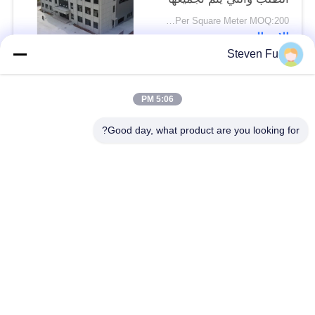
بسرعة للشركات الحديثة
USD29-USD99 Per Square Meter MOQ:200 متر مربع
الاتصال
Steven Fu
فئات شعبية
جميع
5:06 PM
Good day, what product are you looking for?
مستودع الهيكل الصلب
ورشة الهيكل الصلب
بناء الهيكل الصلب
تصنيع الهيكل الصلب
المباني الجاهزة الصلب
المباني الصلب PEB
الإطار
عوارض الفولاذ الهيكلي
حظيرة الهيكل الصلب