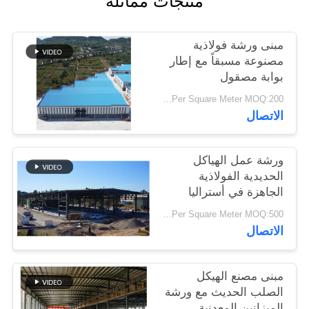
منتجات مماثلة
أخبار
مبنى ورشة فولاذية
حل
مصنوعة مسبقاً مع إطار
بوابة مصقول
خطأ
USD25-USD45 Per Square Meter MOQ:200 مترا مربعا
الاتصال
BLOG
ورشة عمل الهياكل
خريطة
الحديدية الفولاذية
الجاهزة في أستراليا
الموقع
USD29-USD99 Per Square Meter MOQ:500 متر مربع
الاتصال
PRIVACY
POLICY
مبنى مصنع الهيكل
الصلب الحديث مع ورشة
الميزانين المعدنية