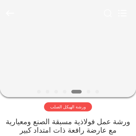
Qingdao
Ruly
Steel
Engineering
Co.,Ltd.
All
Rights
Reserved.
منزل،
بيت
منتجات
أشرطة
فيديو
ورشة الهيكل الصلب
عرض
الواقع
ورشة عمل فولاذية مسبقة الصنع ومعيارية
مع عارضة رافعة ذات امتداد كبير
الافتراضي