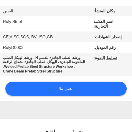
مكان المنشأ:
الصين
معلومات
اسم العلامة
Ruly Steel
عنا
التجارية:
إصدار الشهادات:
CE,AISC,SGS, BV, ISO,GB
جولة
رقم الموديل:
RulyD0003
في
تسليط الضوء:
ورشة الصلب الجاهزة للقسم H ، ورشة الهيكل الصلب
المعمل
الملحومة الجاهزة ، الهيكل الصلب الجاهزة لشعاع الرافعة
,
,
Welded Prefab Steel Structure Workshop
Crane Beam Prefab Steel Structure
مراقبة
اتصل بنا!
الجودة
اتصل
بنا