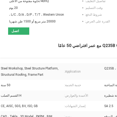
تفاصيل التغليف:
40HQ/حاوية مفتوحة من الأعلى
وقت التسليم:
20 يوم
شروط الدفع:
L/C ، D/A ، D/P ، T/T ، Western Union ،
القدرة على العرض:
20000 متر مربع أو 1500 طن شهريا
اتصل
Steel Workshop, Steel Structure Platform,
Q235B ،
Application:
Structural Roofing, Frame Part
ة الساخنة
خدمة الخدمة:
50 سنة
حة شطيرة
الأعمدة والعوارض:
H القسم الصلب
SA 2.5
إصدار الشهادات:
CE, AISC, SGS, BV, ISO, GB
ي الموقع
رسم:
CAD ، Tekla ، 3D Model ، PKPM ، BIM