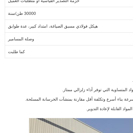
حزمة التصدير القياسية أو متطلبات العميل
30000 طن/سنة
هيكل فولاذي مسبق الصياغة، امتداد كبير، عدة طوابق
وصلة المسامير
كما طلبت
د المتساوية التي توفر أداء زلزالي ممتاز.
سرعة بناء أسرع وتكلفة أقل مقارنة بمنشآت الخرسانة المسلحة.
مواد القابلة لإعادة التدوير.