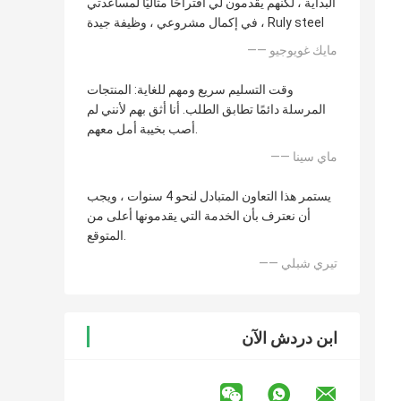
البداية ، لكنهم يقدمون لي اقتراحًا مثاليًا لمساعدتي
في إكمال مشروعي ، وظيفة جيدة ، Ruly steel
—— مايك غويوجيو
وقت التسليم سريع ومهم للغاية: المنتجات
المرسلة دائمًا تطابق الطلب. أنا أثق بهم لأنني لم
أصب بخيبة أمل معهم.
—— ماي سينا
يستمر هذا التعاون المتبادل لنحو 4 سنوات ، ويجب
أن نعترف بأن الخدمة التي يقدمونها أعلى من
المتوقع.
—— تيري شبلي
ابن دردش الآن