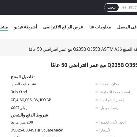
يبحث
في المعمل
معلومات عنا
عرض الواقع الافتراضي
أشرطة فيديو
منتج
مر افتراضي 50 عامًا
تفاصيل المنتج:
مكان المنشأ:
تشينغداو ، الصين
اسم العلامة التجارية:
Ruly Steel
إصدار الشهادات:
CE,AISC,SGS, BV, ISO,GB
رقم الموديل:
روليX007
شروط الدفع والشحن:
الحد الأدنى لكمية:
200 مترا مربعا
الأسعار:
USD25-USD45 Per Square Meter