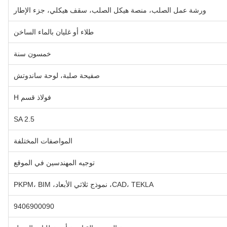
ورشة عمل الصلب، منصة هيكل الصلب، سقف هيكلي، جزء الإطار
طلاء أو غليان بالماء الساخن
خمسون سنة
صفيحة صلبة، لوحة ساندوتش
فولاذ قسم H
SA 2.5
المواصفات المختلفة
توجيه المهندسين في الموقع
CAD، TEKLA، نموذج ثلاثي الأبعاد، PKPM، BIM
9406900090