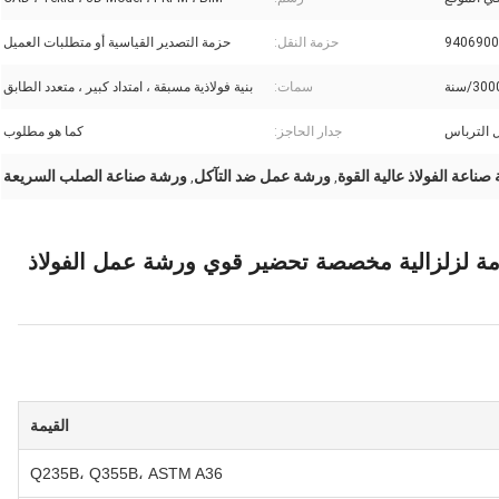
9406900
حزمة النقل:
حزمة التصدير القياسية أو متطلبات العميل
3/سنة
سمات:
بنية فولاذية مسبقة ، امتداد كبير ، متعدد الطابق
 الترباس
جدار الحاجز:
كما هو مطلوب
ناعة الفولاذ عالية القوة
ورشة عمل ضد التآكل
ورشة صناعة الصلب السريعة
,
,
ومة لزلزالية مخصصة تحضير قوي ورشة عمل الفولاذ
القيمة
Q235B، Q355B، ASTM A36