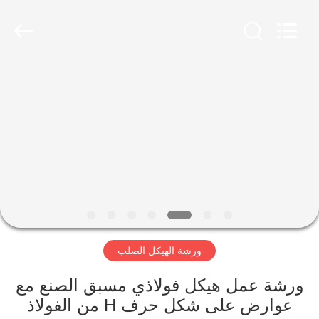
Qingdao
Ruly
Steel
Engineering
Co.,Ltd.
All
Rights
Reserved.
منزل،
بيت
منتجات
أشرطة
فيديو
ورشة الهيكل الصلب
عرض
الواقع
ورشة عمل هيكل فولاذي مسبق الصنع مع
عوارض على شكل حرف H من الفولاذ
الافتراضي