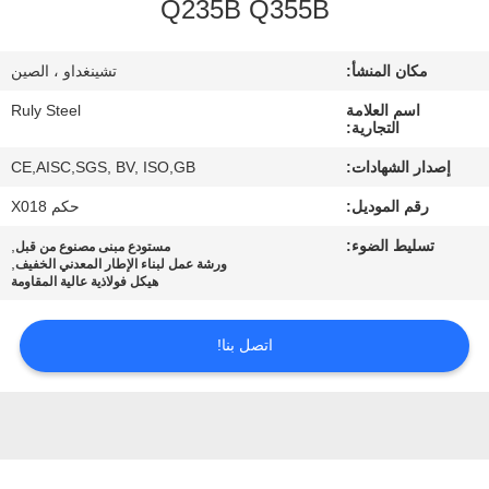
Q235B Q355B
معلومات
مكان المنشأ:
تشينغداو ، الصين
عنا
اسم العلامة
Ruly Steel
التجارية:
جولة
إصدار الشهادات:
CE,AISC,SGS, BV, ISO,GB
في
رقم الموديل:
حكم X018
المعمل
تسليط الضوء:
,
مستودع مبنى مصنوع من قبل
,
ورشة عمل لبناء الإطار المعدني الخفيف
هيكل فولاذية عالية المقاومة
مراقبة
الجودة
اتصل بنا!
اتصل
بنا