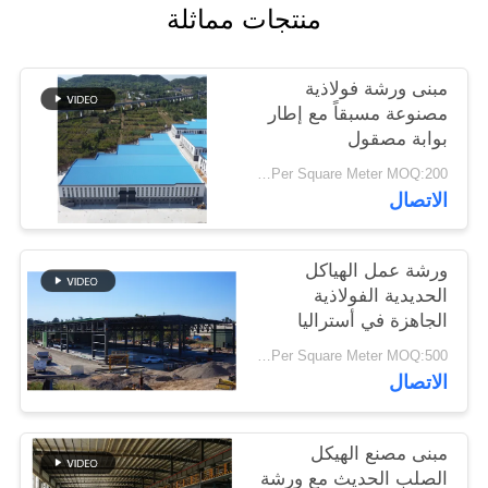
منتجات مماثلة
أخبار
مبنى ورشة فولاذية
حل
مصنوعة مسبقاً مع إطار
خطأ
بوابة مصقول
USD25-USD45 Per Square Meter MOQ:200 مترا مربعا
BLOG
الاتصال
خريطة
ورشة عمل الهياكل
الحديدية الفولاذية
الموقع
الجاهزة في أستراليا
USD29-USD99 Per Square Meter MOQ:500 متر مربع
PRIVACY
الاتصال
POLICY
مبنى مصنع الهيكل
الصلب الحديث مع ورشة