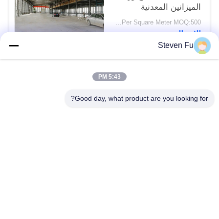
الميزانين المعدنية
USD29-USD99 Per Square Meter MOQ:500 متر مربع
الاتصال
Steven Fu
فئات شعبية
جميع
5:43 PM
Good day, what product are you looking for?
مستودع الهيكل الصلب
ورشة الهيكل الصلب
بناء الهيكل الصلب
تصنيع الهيكل الصلب
المباني الجاهزة الصلب
المباني الصلب PEB
الإطار
عوارض الفولاذ الهيكلي
حظيرة الهيكل الصلب