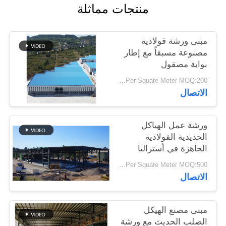
منتجات مماثلة
أخبار
مبنى ورشة فولاذية
حل
مصنوعة مسبقاً مع إطار
خطأ
بوابة مصقول
USD25-USD45 Per Square Meter MOQ:200 مترا مربعا
BLOG
الاتصال
خريطة
ورشة عمل الهياكل
الحديدية الفولاذية
الموقع
الجاهزة في أستراليا
USD29-USD99 Per Square Meter MOQ:500 متر مربع
PRIVACY
الاتصال
POLICY
مبنى مصنع الهيكل
الصلب الحديث مع ورشة