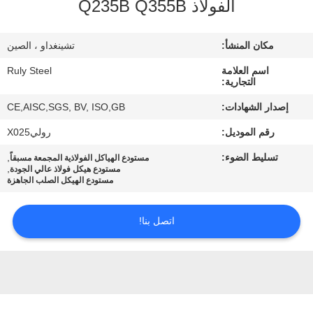
الفولاذ Q235B Q355B
معلومات
مكان المنشأ:
تشينغداو ، الصين
عنا
اسم العلامة
Ruly Steel
التجارية:
جولة
إصدار الشهادات:
CE,AISC,SGS, BV, ISO,GB
في
رقم الموديل:
روليX025
المعمل
تسليط الضوء:
,
مستودع الهياكل الفولاذية المجمعة مسبقاً
,
مستودع هيكل فولاذ عالي الجودة
مستودع الهيكل الصلب الجاهزة
مراقبة
الجودة
اتصل بنا!
اتصل
بنا