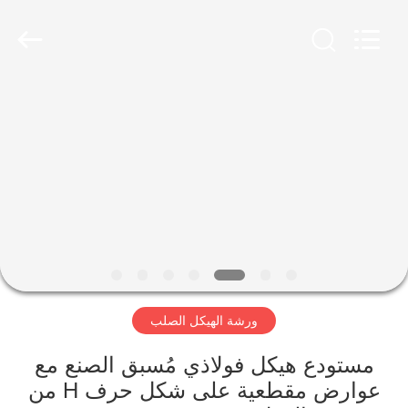
Qingdao
Ruly
Steel
Engineering
Co.,Ltd.
All
Rights
Reserved.
منزل،
بيت
منتجات
أشرطة
فيديو
ورشة الهيكل الصلب
عرض
الواقع
مستودع هيكل فولاذي مُسبق الصنع مع
عوارض مقطعية على شكل حرف H من
الافتراضي