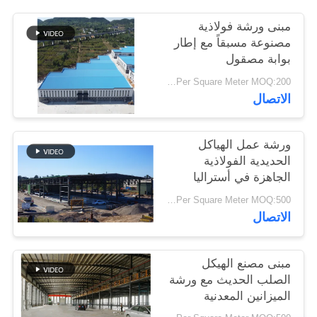
أخبار
مبنى ورشة فولاذية
مصنوعة مسبقاً مع إطار
بوابة مصقول
حل
USD25-USD45 Per Square Meter MOQ:200 مترا مربعا
خطأ
الاتصال
BLOG
ورشة عمل الهياكل
الحديدية الفولاذية
خريطة
الجاهزة في أستراليا
الموقع
USD29-USD99 Per Square Meter MOQ:500 متر مربع
الاتصال
PRIVACY
مبنى مصنع الهيكل
POLICY
الصلب الحديث مع ورشة
الميزانين المعدنية