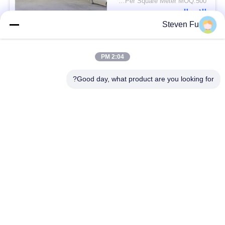
USD29-USD99 Per Square Meter MOQ:500 متر مربع
الاتصال
Steven Fu
فئات شعبية
جميع
2:04 PM
Good day, what product are you looking for?
مستودع الهيكل الصلب
ورشة الهيكل الصلب
بناء الهيكل الصلب
تصنيع الهيكل الصلب
المباني الجاهزة الصلب
المباني الصلب PEB
الإطار
عوارض الفولاذ الهيكلي
حظيرة الهيكل الصلب