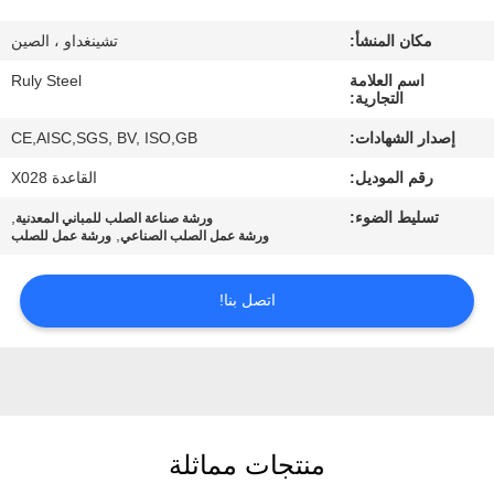
مكان المنشأ:
تشينغداو ، الصين
معلومات
اسم العلامة
Ruly Steel
عنا
التجارية:
إصدار الشهادات:
CE,AISC,SGS, BV, ISO,GB
جولة
رقم الموديل:
القاعدة X028
في
تسليط الضوء:
,
ورشة صناعة الصلب للمباني المعدنية
المعمل
,
ورشة عمل الصلب الصناعي
ورشة عمل للصلب
مراقبة
اتصل بنا!
الجودة
اتصل
بنا
منتجات مماثلة