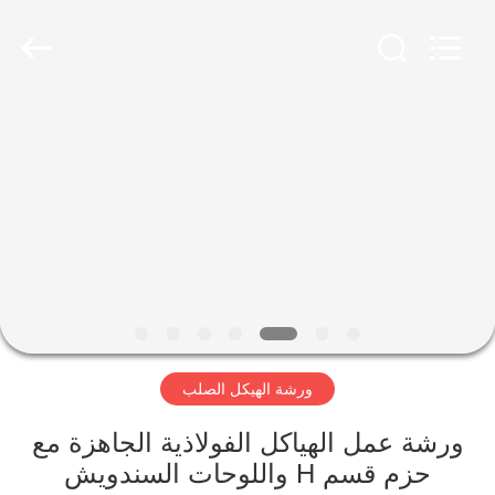
Qingdao
Ruly
Steel
Engineering
Co.,Ltd.
All
Rights
Reserved.
منزل،
بيت
منتجات
أشرطة
فيديو
ورشة الهيكل الصلب
عرض
الواقع
ورشة عمل الهياكل الفولاذية الجاهزة مع
حزم قسم H واللوحات السندويش
الافتراضي