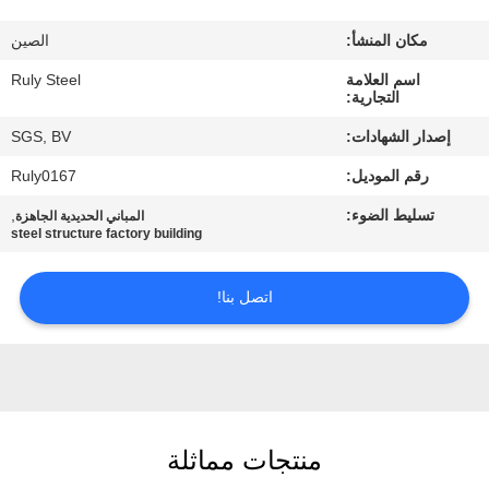
مكان المنشأ:
الصين
معلومات
اسم العلامة
Ruly Steel
عنا
التجارية:
إصدار الشهادات:
SGS, BV
جولة
رقم الموديل:
Ruly0167
في
تسليط الضوء:
,
المباني الحديدية الجاهزة
المعمل
steel structure factory building
مراقبة
اتصل بنا!
الجودة
اتصل
بنا
منتجات مماثلة