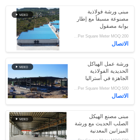
أخبار
مبنى ورشة فولاذية
مصنوعة مسبقاً مع إطار
بوابة مصقول
حل
USD25-USD45 Per Square Meter MOQ:200 مترا مربعا
خطأ
الاتصال
BLOG
ورشة عمل الهياكل
الحديدية الفولاذية
SITEMAP
الجاهزة في أستراليا
USD29-USD99 Per Square Meter MOQ:500 متر مربع
الاتصال
PRIVACY
POLICY
مبنى مصنع الهيكل
الصلب الحديث مع ورشة
الميزانين المعدنية