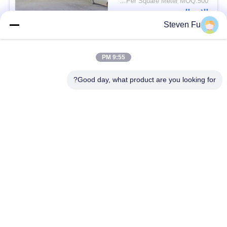
USD29-USD99 Per Square Meter MOQ:500 متر مربع
الاتصال
Steven Fu
فئات شعبية
جميع
9:55 PM
Good day, what product are you looking for?
مستودع الهيكل الصلب
ورشة الهيكل الصلب
بناء الهيكل الصلب
تصنيع الهيكل الصلب
المباني الجاهزة الصلب
المباني الصلب PEB
الإطار
عوارض الفولاذ الهيكلي
حظيرة الهيكل الصلب