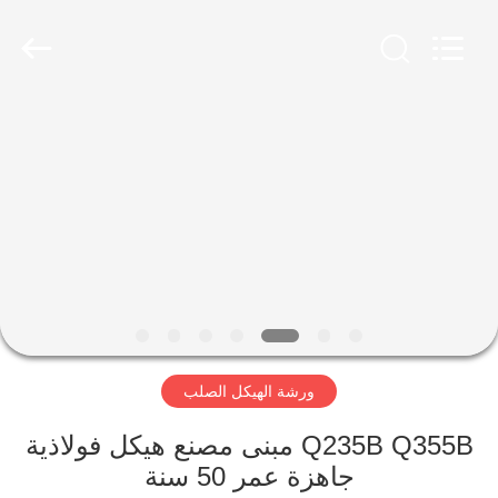
Qingdao
Ruly
Steel
Engineering
Co.,Ltd.
All
Rights
Reserved.
منزل،
بيت
منتجات
أشرطة
فيديو
ورشة الهيكل الصلب
عرض
الواقع
Q235B Q355B مبنى مصنع هيكل فولاذية
جاهزة عمر 50 سنة
الافتراضي