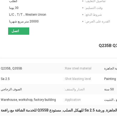
تفاصيل التغليف:
كطلب
وقت التسليم:
30 يوما
شروط الدفع:
L/C ، T/T ، Western Union
القدرة على العرض:
20000 متر مربع شهريا
اتصل
ة الجاهزة
Raw steel material:
Q235B, Q355B
Sa 2.5
Shot blasting level:
Painting
50 سنة
الجدار والسقف:
الصوف الزجاجي
 ، التثبيت
Application:
Warehouse, workshop, factory building
ورشة Sa 2.5 للهيكل الصلب
مستودع Q355B للخدمة الشاقة مع رافعة
,
,