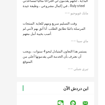
البداية ، لكنهم يقدمون لي اقتراحًا مثاليًا لمساعدتي
في إكمال مشروعي ، وظيفة جيدة ، Ruly steel
—— مايك غويوجيو
وقت التسليم سريع ومهم للغاية: المنتجات
المرسلة دائمًا تطابق الطلب. أنا أثق بهم لأنني لم
أصب بخيبة أمل معهم.
—— ماي سينا
يستمر هذا التعاون المتبادل لنحو 4 سنوات ، ويجب
أن نعترف بأن الخدمة التي يقدمونها أعلى من
المتوقع.
—— تيري شبلي
ابن دردش الآن