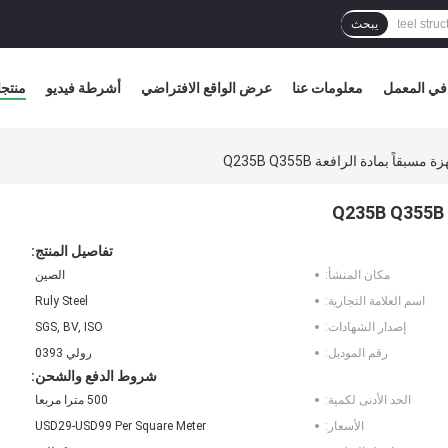
يبحث
في المعمل
معلومات عنا
عرض الواقع الافتراضي
أشرطة فيديو
منتج
ً بمادة الرافعة Q235B Q355B
تفاصيل المنتج:
مكان المنشأ:
الصين
اسم العلامة التجارية:
Ruly Steel
إصدار الشهادات:
SGS, BV, ISO
رقم الموديل:
رولي 0393
شروط الدفع والشحن:
الحد الأدنى لكمية:
500 مترا مربعا
الأسعار:
USD29-USD99 Per Square Meter