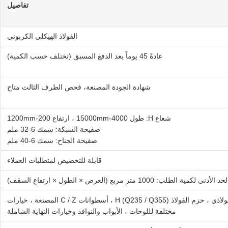
تفاصيل
الفولاذ الهيكلي الكربوني
عادةً 45 يوماً بعد الدفع المسبق (تختلف حسب الكمية)
شهادة الجودة المصنعة، فحص الطرف الثالث متاح
شعاع H: طول 4000-15000mm ، ارتفاع 200-1200mm
صفيحة الشبكة: سمك 6-32 ملم
صفيحة الجناح: سمك 6-40 ملم
قابلة للتخصيص لمتطلبات العملاء
حد الأدنى لكمية الطلب: 1000 متر مربع (العرض × الطول × ارتفاع السقف)
يتضمن الأساس الأسمنتي / الفولاذي ، حزم الفولاذ H (Q235 / Q355) ، أسطوانات C / Z المصنعة ، خيارات
مختلفة لللوحات ، الأبواب والنوافذ وخيارات النهاية الشاملة